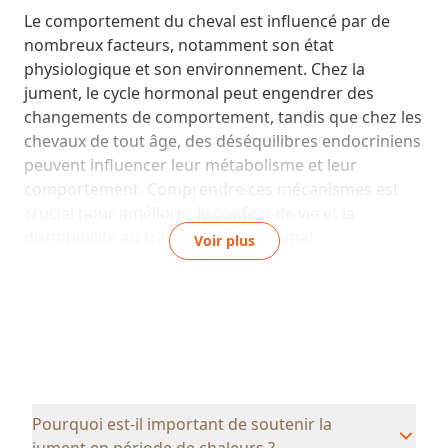
Le comportement du cheval est influencé par de
nombreux facteurs, notamment son état
physiologique et son environnement. Chez la
jument, le cycle hormonal peut engendrer des
changements de comportement, tandis que chez les
chevaux de tout âge, des déséquilibres endocriniens
peuvent influencer leur métabolisme et leur
comportement. Comprendre ces mécanismes est
crucial pour améliorer le confort de vie et la
disponibilité au travail de votre animal.
Voir plus
CHALEURS ET CONFORT DE LA
JUMENT : GÉRER LA SENSIBILITÉ
CYCLIQUE
La période des chaleurs entraîne une fluctuation des
Pourquoi est-il important de soutenir la
hormones ovariennes qui peut se traduire par une
jument en période de chaleurs ?