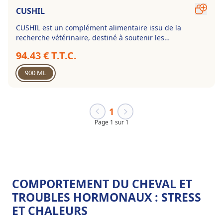
CUSHIL
CUSHIL est un complément alimentaire issu de la
recherche vétérinaire, destiné à soutenir les
fonctions endocriniennes du cheval vieillissant. Il
94.43 € T.T.C.
contient des actifs d'origine végétale permettant de
soutenir le système endocrinien et particulièrement
900 ML
neuroendocrinien du cheval viellissant. Parmi ces
actifs, on retrouve entre autres, le gattilier, plante
largement étudiée et également connue sous le
terme de poivre des moines.Contrôlé anti-doping par
1
le laboratoire des courses hippiques (LCH).
Page 1 sur 1
COMPORTEMENT DU CHEVAL ET
TROUBLES HORMONAUX : STRESS
ET CHALEURS