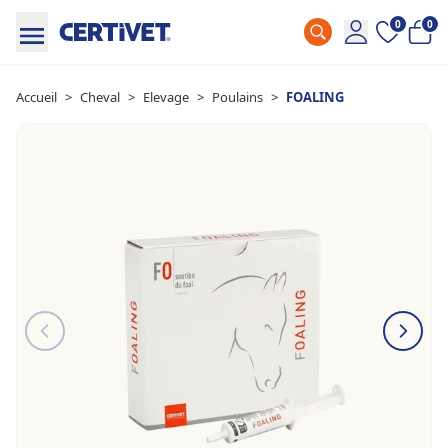
0
0
Accueil
>
Cheval
>
Elevage
>
Poulains
>
FOALING