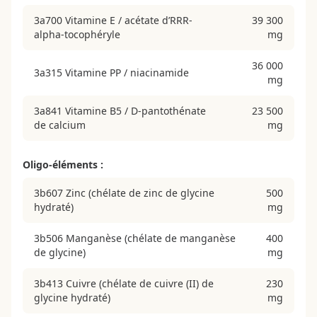
3a700 Vitamine E / acétate d’RRR-
39 300
alpha-tocophéryle
mg
36 000
3a315 Vitamine PP / niacinamide
mg
3a841 Vitamine B5 / D-pantothénate
23 500
de calcium
mg
Oligo-éléments :
3b607 Zinc (chélate de zinc de glycine
500
hydraté)
mg
3b506 Manganèse (chélate de manganèse
400
de glycine)
mg
3b413 Cuivre (chélate de cuivre (II) de
230
glycine hydraté)
mg