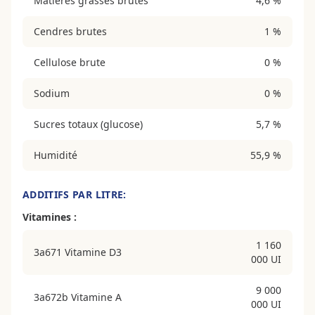
Matières grasses brutes
4,6 %
Cendres brutes
1 %
Cellulose brute
0 %
Sodium
0 %
Sucres totaux (glucose)
5,7 %
Humidité
55,9 %
ADDITIFS PAR LITRE:
Vitamines :
1 160
3a671 Vitamine D3
000 UI
9 000
3a672b Vitamine A
000 UI