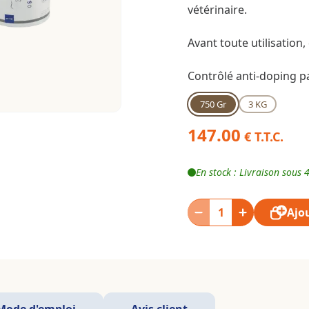
vétérinaire.
Avant toute utilisation
Contrôlé anti-doping pa
750 Gr
3 KG
147.00
€ T.T.C.
En stock : Livraison sous 
Ajo
Mode d'emploi
Avis client