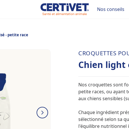
Nos conseils
isé - petite race
CROQUETTES POU
Chien light 
Nos croquettes sont for
petite races, ou ayant 
aux chiens sensibles (su
Chaque ingrédient prés
sélectionné selon sa qu
l'équilibre nutritionnel 