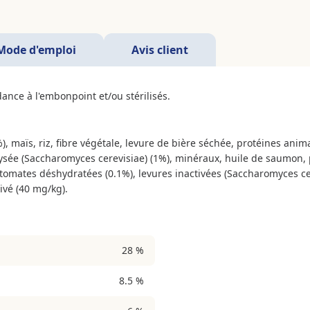
Mode d'emploi
Avis client
ance à l'embonpoint et/ou stérilisés.
), maïs, riz, fibre végétale, levure de bière séchée, protéines ani
rolysée (Saccharomyces cerevisiae) (1%), minéraux, huile de saumo
 tomates déshydratées (0.1%), levures inactivées (Saccharomyces ce
ivé (40 mg/kg).
28 %
8.5 %