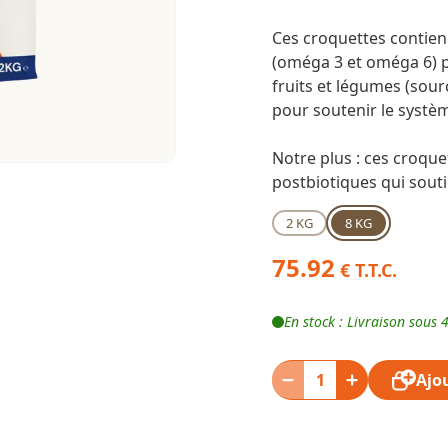
Ces croquettes contien
(oméga 3 et oméga 6) p
fruits et légumes (sour
pour soutenir le systè
Notre plus : ces croque
postbiotiques qui sout
2 KG
8 KG
75.92
€ T.T.C.
En stock : Livraison sous 
Ajo