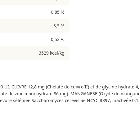
0,85 %
3,5 %
0,52 %
3529 kcal/kg
0 UI. CUIVRE 12,8 mg (Chélate de cuivre(II) et de glycine hydraté 4
lfate de zinc monohydraté 86 mg). MANGANESE (Oxyde de manganèse
vure séléniée Saccharomyces cerevisiae NCYC R397, inactivée 0,1