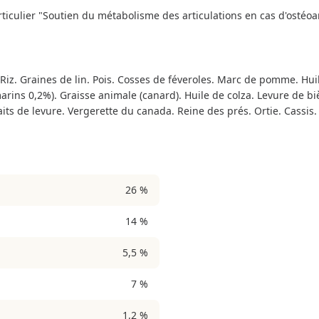
rticulier "Soutien du métabolisme des articulations en cas d'ostéoa
. Riz. Graines de lin. Pois. Cosses de féveroles. Marc de pomme. Hu
rins 0,2%). Graisse animale (canard). Huile de colza. Levure de biè
 de levure. Vergerette du canada. Reine des prés. Ortie. Cassis. 
26 %
14 %
5,5 %
7 %
1,2 %