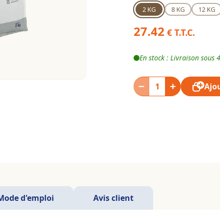
2 KG
8 KG
12 KG
27.42
€ T.T.C.
En stock : Livraison sous 
Ajo
Mode d'emploi
Avis client