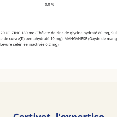
0,9 %
 220 UI. ZINC 180 mg (Chélate de zinc de glycine hydraté 80 mg, S
lfate de cuivre(II) pentahydraté 10 mg). MANGANESE (Oxyde de mang
evure séléniée inactivée 0,2 mg).
Certivet, l'expertise