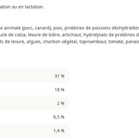
ation ou en lactation.
sse animale (porc, canard), pois, protéines de poissons déshydraté
le de colza, levure de bière, artichaut, hydrolysats de protéines
its de levure, algues, charbon végétal, topinambour, tomate, panais
31 %
18 %
2 %
6,5 %
1,4 %