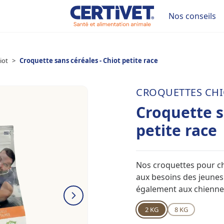
Nos conseils
iot
>
Croquette sans céréales - Chiot petite race
CROQUETTES CHI
Croquette s
petite race
Nos croquettes pour chi
aux besoins des jeunes 
également aux chiennes 
2 KG
8 KG