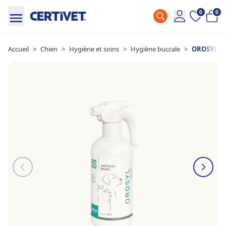
0
0
Accueil
>
Chien
>
Hygiène et soins
>
Hygiène buccale
>
OROSYL S