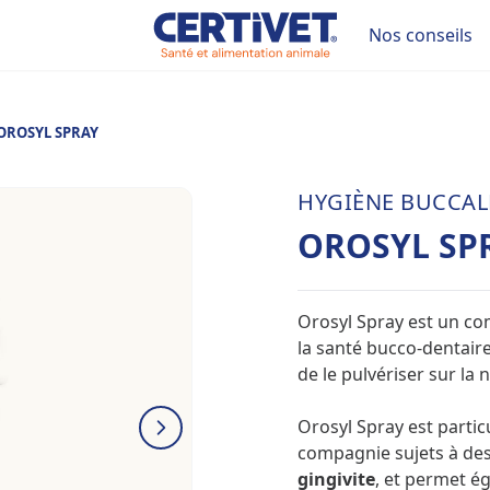
Nos conseils
OROSYL SPRAY
HYGIÈNE BUCCAL
OROSYL SP
Orosyl Spray est un com
la santé bucco-dentaire ch
de le pulvériser sur la 
Orosyl Spray est parti
compagnie sujets à des
gingivite
, et permet 