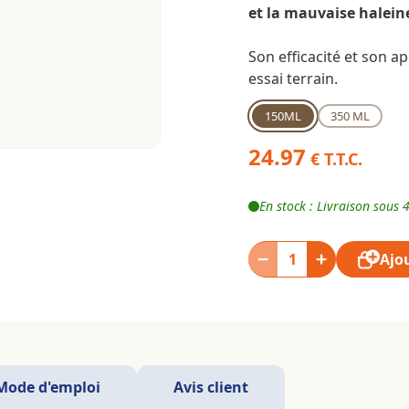
et la mauvaise halein
Son efficacité et son a
essai terrain.
150ML
350 ML
24.97
€ T.T.C.
En stock : Livraison sous 
Ajo
Mode d'emploi
Avis client