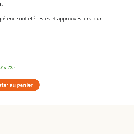
e.
ppétence ont été testés et approuvés lors d'un
48 à 72h
uter au panier