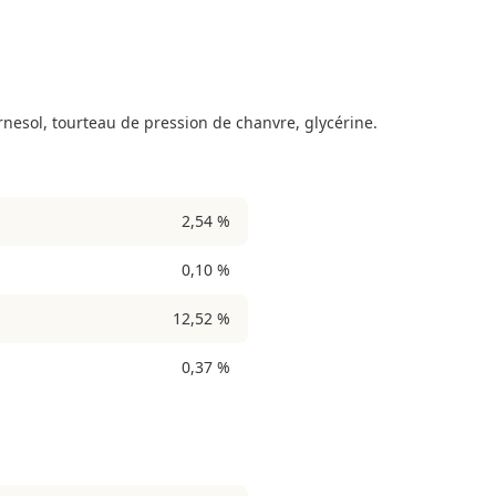
rnesol, tourteau de pression de chanvre, glycérine.
2,54 %
0,10 %
12,52 %
0,37 %