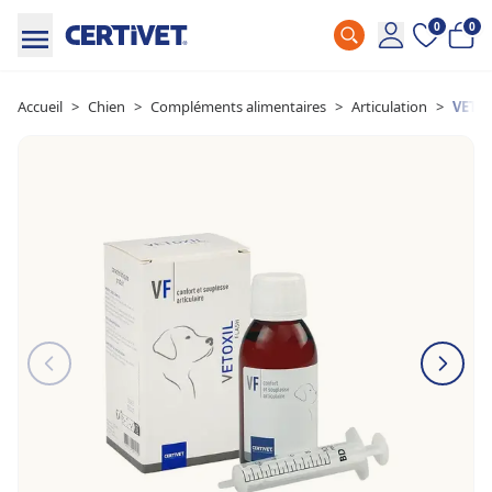
0
0
Accueil
>
Chien
>
Compléments alimentaires
>
Articulation
>
VETO