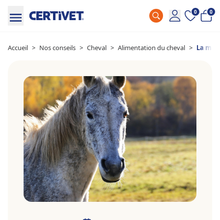
0
0
Accueil
>
Nos conseils
>
Cheval
>
Alimentation du cheval
>
La mise