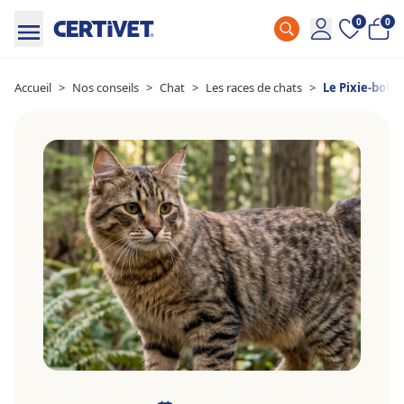
0
0
Accueil
>
Nos conseils
>
Chat
>
Les races de chats
>
Le Pixie-bob