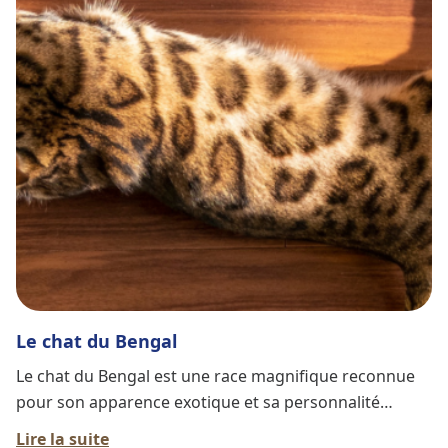
n'a cessé de croître depuis. Leur histoire est
intimement liée à celle de la race Siamois, avec laquelle
ils partagent plusieurs traits. Ce chat est souvent
décrit comme un "chien en peau de chat" en raison de
sa nature sociable et de son attachement à ses
propriétaires. Il est rare de voir un chat Burmese se
comporter de manière distante ou indifférente. En
effet, ils cherchent activement l'interaction humaine et
n'hésitent pas à suivre leurs propriétaires dans la
maison, à la recherche de câlins et d'attention. Leur
capacité à s'entendre avec les enfants et d'autres
animaux domestiques en fait un choix idéal pour les
familles.
Le chat du Bengal
Le chat du Bengal est une race magnifique reconnue
pour son apparence exotique et sa personnalité
dynamique. Voici un aperçu de son histoire, de ses
Lire la suite