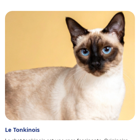
caractéristiques et de ses besoins spécifiques.
L’histoire du chat du Bengal est aussi captivante que la
race elle-même. Tout a commencé dans les années
1960, lorsque la généticienne Jean Mill a souhaité
croiser un chat domestique avec un chat léopard
d’Asie. Son objectif était de créer une race de chat qui
combinerait l’apparence sauvage du chat léopard avec
le tempérament docile d’un chat de compagnie. Ce
projet ambitieux a nécessité des années de travail
acharné et de sélection minutieuse. C’est seulement
après plusieurs générations de croisements que la
race du Bengal, telle que nous la connaissons
aujourd’hui, a vu le jour.
Le Tonkinois