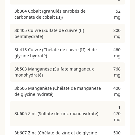
3b304 Cobalt (granulés enrobés de
52
carbonate de cobalt (II))
mg
3b405 Cuivre (Sulfate de cuivre (II)
800
pentahydraté)
mg
3b413 Cuivre (Chélate de cuivre (II) et de
460
glycine hydraté)
mg
3b503 Manganèse (Sulfate manganeux
768
monohydraté)
mg
3b506 Manganèse (Chélate de manganèse
400
de glycine hydraté)
mg
1
3b605 Zinc (Sulfate de zinc monohydraté)
470
mg
3b607 Zinc (Chélate de zinc et de glycine
500