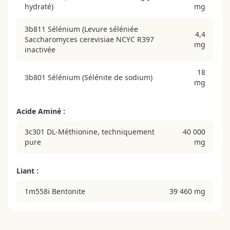
hydraté)
mg
3b811 Sélénium (Levure séléniée
4,4
Saccharomyces cerevisiae NCYC R397
mg
inactivée
18
3b801 Sélénium (Sélénite de sodium)
mg
Acide Aminé :
3c301 DL-Méthionine, techniquement
40 000
pure
mg
Liant :
1m558i Bentonite
39 460 mg