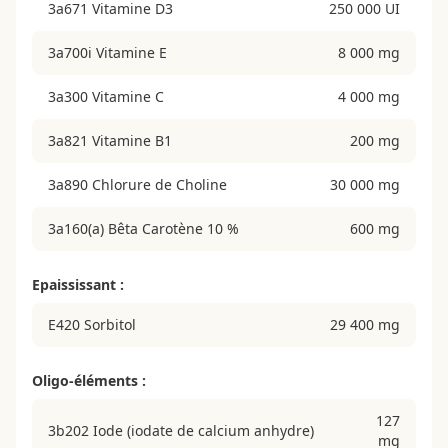
3a671 Vitamine D3
250 000 UI
3a700i Vitamine E
8 000 mg
3a300 Vitamine C
4 000 mg
3a821 Vitamine B1
200 mg
3a890 Chlorure de Choline
30 000 mg
3a160(a) Bêta Carotène 10 %
600 mg
Epaississant :
E420 Sorbitol
29 400 mg
Oligo-éléments :
127
3b202 Iode (iodate de calcium anhydre)
mg